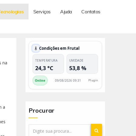
Tecnologias
Serviços
Ajuda
Contatos
Condições em Frutal
TEMPERATURA
UMIDADE
s na
24,3 °C
53,8 %
Online
09/08/2026 09:31
Plugin
m a
Procurar
nes