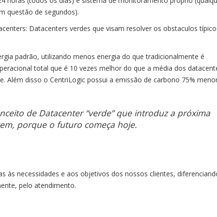
4 horas (todos os dias) e sistema de monitoramento próprio (qualq
em questão de segundos).
centers: Datacenters verdes que visam resolver os obstaculos típic
ergia padrão, utilizando menos energia do que tradicionalmente é
peracional total que é 10 vezes melhor do que a média dos datacent
le. Além disso o CentriLogic possui a emissão de carbono 75% meno
nceito de Datacenter “verde” que introduz a próxima
em, porque o futuro começa hoje.
 às necessidades e aos objetivos dos nossos clientes, diferencian
mente, pelo atendimento.