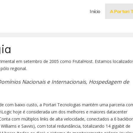
Início
A Portari 
gia
erimental em setembro de 2005 como FrutalHost. Estamos localizado
pólo regional.
omínios Nacionais e Internacionais, Hospedagem de
de com baixo custo, a Portari Tecnologias mantém uma parceria co
riLogic hoje é considerada um dos melhores e maiores datacenter
Conta com múltiplos links de alta velocidade, conectados a 6 backbo
 Williams e Savvis), com total redundância, totalizando 14 gigabit de