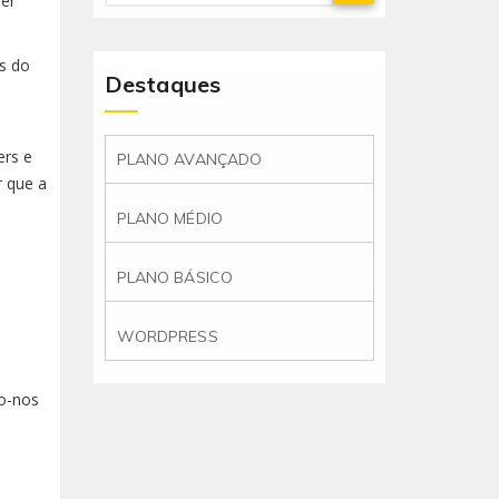
uer
os do
Destaques
ers e
PLANO AVANÇADO
r que a
PLANO MÉDIO
PLANO BÁSICO
WORDPRESS
do-nos